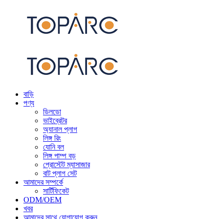
বাড়ি
পণ্য
ডিলডো
ভাইব্রেটর
অ্যানাল প্লাগ
লিঙ্গ রিং
যোনি বল
লিঙ্গ পাম্প বড়
প্রোস্টেট ম্যাসাজার
বাট প্লাগ সেট
আমাদের সম্পর্কে
সার্টিফিকেট
ODM/OEM
খবর
আমাদের সাথে যোগাযোগ করুন