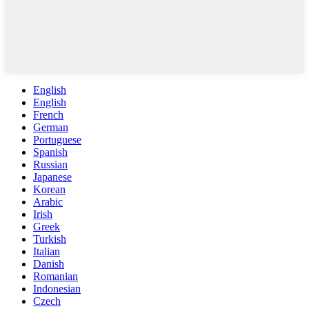
English
English
French
German
Portuguese
Spanish
Russian
Japanese
Korean
Arabic
Irish
Greek
Turkish
Italian
Danish
Romanian
Indonesian
Czech