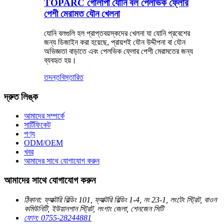
TOPARC গোলাপী যোনি বল পেলভিক ফ্লোর
পেশী মেরামত যৌন খেলনা
যোনি বলগুলি হল প্রাপ্তবয়স্কদের খেলনা যা যোনি প্রবেশের
জন্য ডিজাইন করা হয়েছে, প্রায়শই যৌন উদ্দীপনা বা যৌন
অভিজ্ঞতা বাড়াতে এবং পেলভিক ফ্লোর পেশী মেরামতের জন্য
ব্যবহৃত হয়।
তদন্ত
বিস্তারিত
দ্রুত লিঙ্ক
আমাদের সম্পর্কে
সার্টিফিকেট
পণ্য
ODM/OEM
খবর
আমাদের সাথে যোগাযোগ করুন
আমাদের সাথে যোগাযোগ করুন
ঠিকানা: ফ্যাক্টরি বিল্ডিং 101, ফ্যাক্টরি বিল্ডিং 1-4, নং 23-1, লংটেং স্ট্রিট, বাওন
কমিউনিটি, ইউয়ানশান স্ট্রিট, লংগাং জেলা, শেনজেন সিটি
ফোন: 0755-28244881